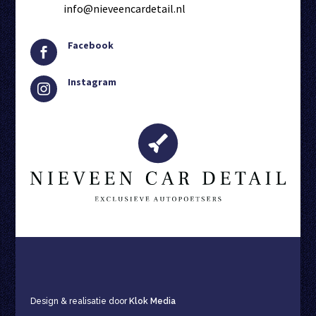
info@nieveencardetail.nl
Facebook

Instagram

Design & realisatie door
Klok Media