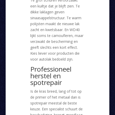
Te grof schuren veroorzaakt
een kuiltje dat je blijft zien. Te
dikke laklagen geven
sinaasappelstructuur. Te warm
polijsten maakt de nieuwe lak
zacht en kwetsbaar. En WD40
lijkt soms te camoufleren, maar
verzwakt de bescherming en
geeft slechts een kort effect.
Kies liever voor producten die
voor autolak bedoeld zijn.
Professioneel
herstel en
spotrepair
Is de kras breed, lang of tot op
de primer of het metaal dan is
spotrepair meestal de beste
keuze. Een specialist schuurt de
beschadiging, brengt grondlaag