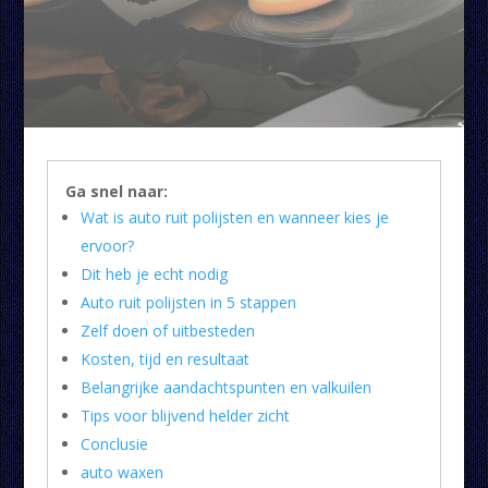
Ga snel naar:
Wat is auto ruit polijsten en wanneer kies je
ervoor?
Dit heb je echt nodig
Auto ruit polijsten in 5 stappen
Zelf doen of uitbesteden
Kosten, tijd en resultaat
Belangrijke aandachtspunten en valkuilen
Tips voor blijvend helder zicht
Conclusie
auto waxen