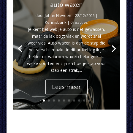
auto waxen
door
Johan Nieveen
|
22/12/2025
|
Kennisbank
| 0 reacties
Je kent het wel: je auto is net gewassen,
maar de lak oogt vlak en wordt snel
weer vies. Auto waxen is dan de stap die
het verschil maakt. In dit artikel leg ik je
helder uit waarom wax zo belangrijk is,
welke soorten er zijn en hoe je stap voor
stap een strak,...
Lees meer