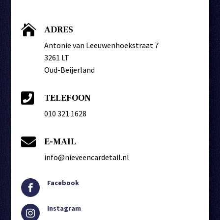

ADRES
Antonie van Leeuwenhoekstraat 7
3261 LT
Oud-Beijerland

TELEFOON
010 321 1628

E-MAIL
info@nieveencardetail.nl
Facebook

Instagram
