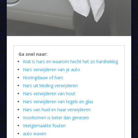
Ga snel naar:
Wat is hars en waarom hecht het zo hardnekkig
Hars verwijderen van je auto
Honingdauw of hars
Hars uit kleding verwijderen
Hars verwijderen van hout
Hars verwijderen van tegels en glas
Hars van huid en haar verwijderen
Voorkomen is beter dan genezen
Veelgemaakte fouten
auto waxen