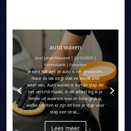
auto waxen
door
Johan Nieveen
|
22/12/2025
|
Kennisbank
| 0 reacties
Je kent het wel: je auto is net gewassen,
maar de lak oogt vlak en wordt snel
weer vies. Auto waxen is dan de stap die
het verschil maakt. In dit artikel leg ik je
helder uit waarom wax zo belangrijk is,
welke soorten er zijn en hoe je stap voor
stap een strak,...
Lees meer