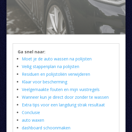
Ga snel naar:
Moet je de auto wassen na polijsten
Veilig stappenplan na polijsten
Residuen en polijstoliën verwijderen
Klaar voor bescherming
Veelgemaakte fouten en mijn vuistregels
Wanneer kun je direct door zonder te wassen
Extra tips voor een langdurig strak resultaat
Conclusie
auto waxen
dashboard schoonmaken