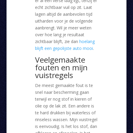
er al een verse laag ligt, tenzij er
echt zichtbaar vuil op zit. Laat
lagen altijd de aanbevolen tijd
uitharden voor je de volgende
aanbrengt. Wil je meer weten
over hoe lang je resultaat
zichtbaar blijft, zie dan
hoelang
blijft een gepolijste auto mooi
.
Veelgemaakte
fouten en mijn
vuistregels
De meest gemaakte fout is te
snel naar bescherming gaan
terwijl er nog stof in kieren of
olie op de lak zit. Een andere is
te hard drukken bij waterless of
rinseless wassen. Mijn vuistregel
is eenvoudig. Is het los stof, dan