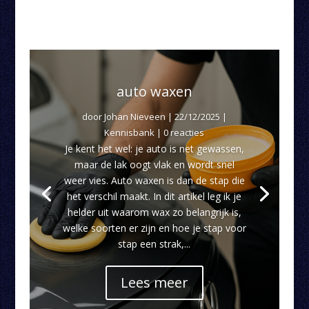
auto waxen
door
Johan Nieveen
|
22/12/2025
|
Kennisbank
| 0 reacties
Je kent het wel: je auto is net gewassen,
maar de lak oogt vlak en wordt snel
weer vies. Auto waxen is dan de stap die
het verschil maakt. In dit artikel leg ik je
helder uit waarom wax zo belangrijk is,
welke soorten er zijn en hoe je stap voor
stap een strak,...
Lees meer