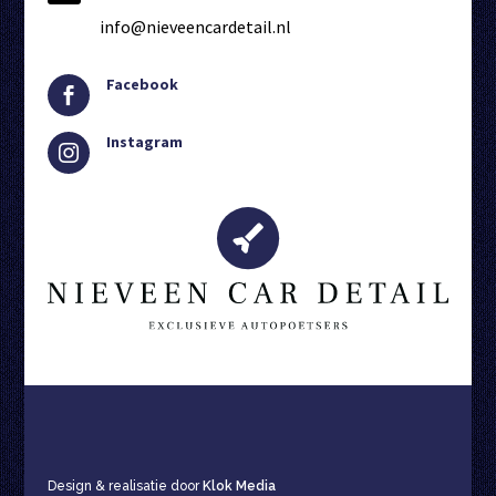
info@nieveencardetail.nl
Facebook

Instagram

Design & realisatie door
Klok Media